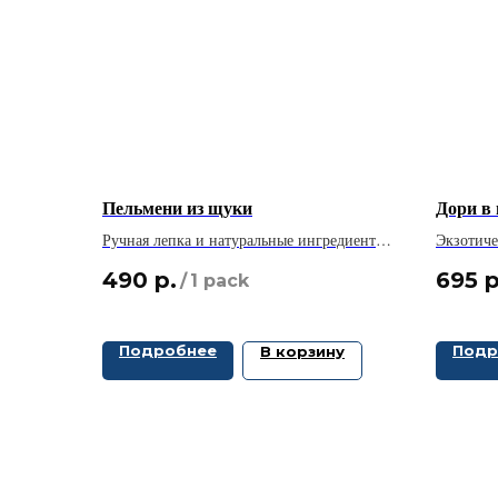
Пельмени из щуки
Дори в
Ручная лепка и натуральные ингредиенты
Экзотиче
— отправьтесь в путешествие вкуса с
рыбы, тр
490
р.
695
р
/
1 pack
нашими пельменями из щуки!
специй.
Подробнее
Подр
В корзину