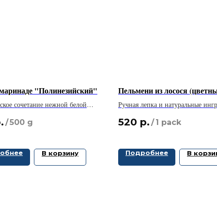
 маринаде "Полинезийский"
Пельмени из лосося (цветны
ское сочетание нежной белой
Ручная лепка и натуральные инг
опических фруктов и пряных
— насладитесь исключительным 
.
520
р.
/
500 g
/
1 pack
настоящего качества!
обнее
Подробнее
В корзину
В корзи