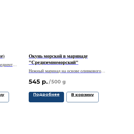
е)
Окунь морской в маринаде
"Средиземноморский"
редиенты
вкусом
Нежный маринад на основе оливкового
масла, чеснока и ароматных трав придаёт
545
р.
/
500 g
рыбе насыщенный и натуральный вкус.
Подробнее
ну
В корзину