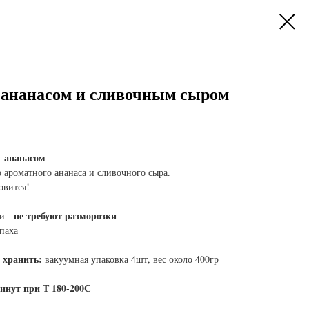
с ананасом и сливочным сыром
 ананасом
 ароматного ананаса и сливочного сыра.
овится!
не требуют разморозки
ки -
паха
о хранить:
вакуумная упаковка 4шт, вес около 400гр
минут при Т 180-200С