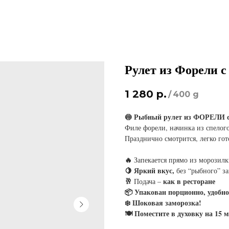
Рулет из Форели 
1 280
р.
/
400 g
🍥 Рыбный рулет из ФОРЕЛИ с
Филе форели, начинка из спелого
Празднично смотрится, легко гот
🔥
Запекается прямо из морозил
🍋 Яркий вкус,
без “рыбного” за
🥂
как в ресторане
Подача –
📦 Упакован порционно, удобн
❄️ Шоковая заморозка!
🍽 Поместите в духовку на 15 