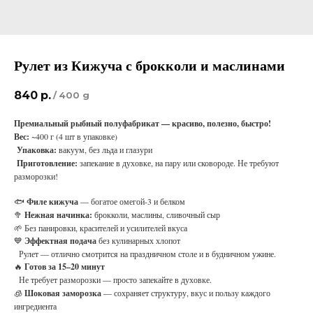
Рулет из Кижуча с брокколи и маслинами
840
р.
/
400 g
Премиальный рыбный полуфабрикат — красиво, полезно, быстро!
Вес:
~400 г (4 шт в упаковке)
Упаковка:
вакуум, без льда и глазури
Приготовление:
запекание в духовке, на пару или сковороде. Не требуют
разморозки!
🐟
Филе кижуча
— богатое омегой-3 и белком
🥦
Нежная начинка:
брокколи, маслины, сливочный сыр
🌱 Без панировки, красителей и усилителей вкуса
💙
Эффектная подача
без кулинарных хлопот
Рулет — отлично смотрится на праздничном столе и в будничном ужине.
🔥
Готов за 15–20 минут
Не требует разморозки — просто запекайте в духовке.
🧊
Шоковая заморозка
— сохраняет структуру, вкус и пользу каждого
ингредиента