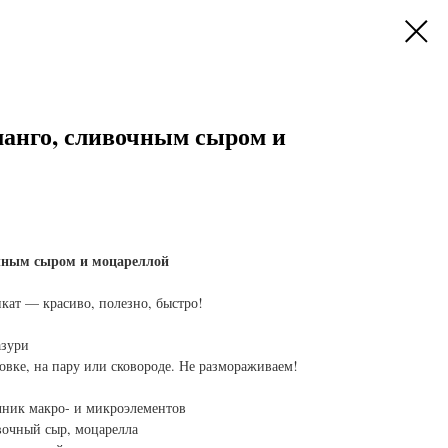
манго, сливочным сыром и
очным сыром и моцареллой
ат — красиво, полезно, быстро!
азури
овке, на пару или сковороде. Не размораживаем!
чник макро- и микроэлементов
вочный сыр, моцарелла