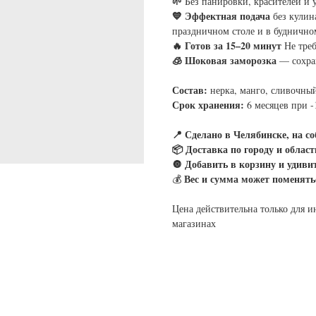
🌱
Без панировки, красителей и 
💙 Эффектная подача
без кулин
праздничном столе и в буднично
🔥 Готов за 15–20 минут
Не тре
🧊 Шоковая заморозка
— сохран
Состав:
нерка, манго, сливочны
Срок хранения:
6 месяцев при -
📍 Сделано в Челябинске, на с
📦 Доставка по городу и област
🔘 Добавить в корзину и удиви
Вес и сумма может поменять
💰
Цена действительна только для и
магазинах