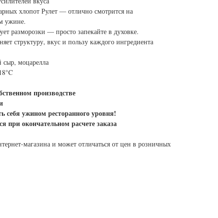
усилителей вкуса
арных хлопот Рулет — отлично смотрится на
м ужине.
бует разморозки — просто запекайте в духовке.
яет структуру, вкус и пользу каждого ингредиента
й сыр, моцарелла
18°C
обственном производстве
и
ть себя ужином ресторанного уровня!
ся при окончательном расчете заказа
нтернет-магазина и может отличаться от цен в розничных