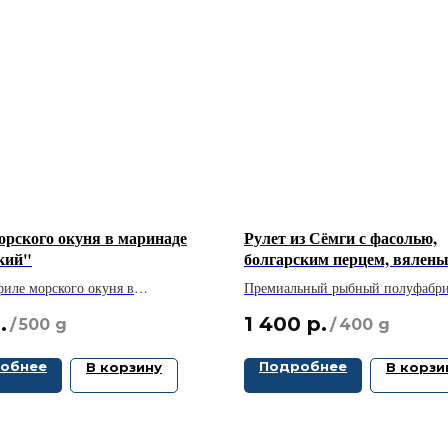
орского окуня в маринаде
Рулет из Сёмги с фасолью,
кий"
болгарским перцем, вялен
томатами, сливочным сыро
иле морского окуня в
Премиальный рыбный полуфабр
моцареллой
ельном маринаде турецкой
красиво, полезно, быстро!
.
1 400
р.
/
500 g
/
400 g
обнее
Подробнее
В корзину
В корзи