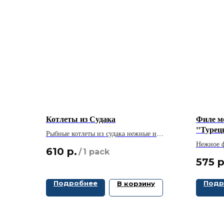
Котлеты из Судака
Филе м
"Турец
Рыбные котлеты из судака нежные и
сочные
Нежное ф
610
р.
/
1 pack
восхитит
575
р
кухни.
Подробнее
Подр
В корзину