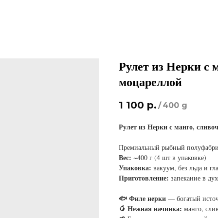
Рулет из Нерки с 
моцареллой
1 100
р.
/
400 g
Рулет из Нерки с манго, слив
Премиальный рыбный полуфабрик
Вес:
~400 г (4 шт в упаковке)
Упаковка:
вакуум, без льда и гл
Приготовление:
запекание в дух
🐟 Филе нерки
— богатый исто
🥭 Нежная начинка:
манго, сли